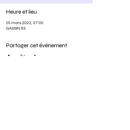
Heure et lieu
20 mars 2022, 07:00
GASSIN 83
Partager cet événement
Azur Cup Enduro
azurcup.enduro@gmail.com
© 2021 par Azur Cup Enduro. Créé avec Wix.com